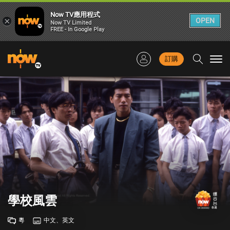
Now TV應用程式
×
OPEN
Now TV Limited
FREE - In Google Play
訂購
Togg
navi
學校風雲
粵
中文、英文