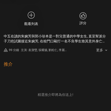
評分
觀看列表
中五在讀的朱婉芳與郭小珍本是一對兒普通的中學女生, 直至幫派分
子刀疤試圖接近朱婉芳, 在校門口毆打一名不良學生致其意外身亡。
警官海哥要求朱婉芳出面作證, 雖然刀疤之大哥瀟灑惡語威脅, 但朱婉
更多
99 分鐘
主演: 袁潔瑩, 張耀揚, 劉松仁, 李麗
芳有感溫老師與海哥的正氣, 終於指認嫌凶。瀟灑大為光火將朱婉芳
蕊, 林正英, 鄭雷
擄走勒索, 溫老師在眾目睽睽之下卻無力保護自己的學生。為償還欠
款, 朱婉芳與郭小珍打工度日, 刀疤從旁默默相助終於令婉芳留意他溫
推介
柔的一面...
精選推介即將為你送上!