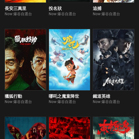
長安三萬里
投名狀
追捕
Now 爆谷自選台
Now 爆谷自選台
Now 爆谷自選台
獵狐行動
哪吒之魔童降世
鐵道英雄
Now 爆谷自選台
Now 爆谷自選台
Now 爆谷自選台