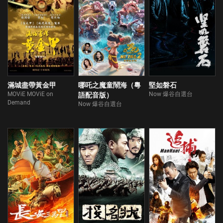
滿城盡帶黃金甲
哪吒之魔童鬧海（粵
堅如磐石
MOViE MOViE on
Now 爆谷自選台
語配音版）
Demand
Now 爆谷自選台