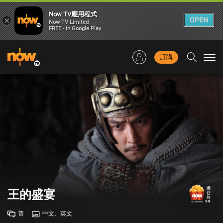
Now TV應用程式
×
OPEN
Now TV Limited
FREE - In Google Play
訂購
Togg
navi
王的盛宴
普
中文、英文