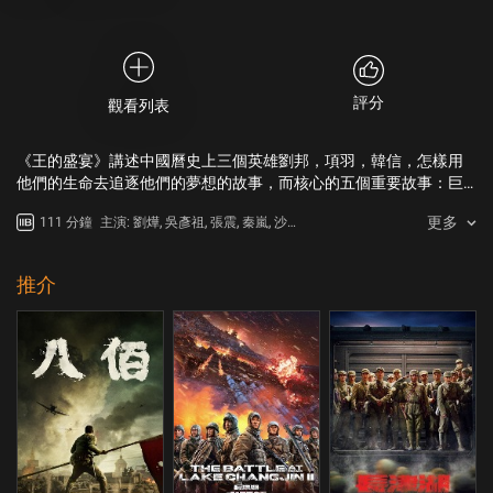
評分
觀看列表
《王的盛宴》講述中國曆史上三個英雄劉邦，項羽，韓信，怎樣用
他們的生命去追逐他們的夢想的故事，而核心的五個重要故事：巨
鹿之戰，鴻門宴，垓下之戰，韓信之死，‘呂後和虞姬’，用劉邦的旁
更多
111 分鐘
主演: 劉燁, 吳彥祖, 張震, 秦嵐, 沙溢,
白去串聯起這些經歷，並借此結構設計跳過一些眾人皆知的，陳舊
聶遠
的故事，直接切入最核心、最動人的篇章。
推介