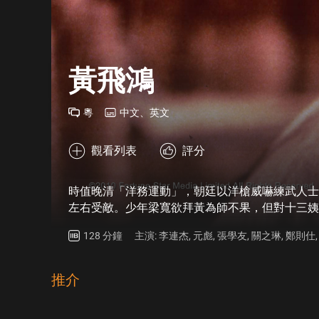
黃飛鴻
粵
中文、英文
觀看列表
評分
時值晚清「洋務運動」，朝廷以洋槍威嚇練武人士
左右受敵。少年梁寬欲拜黃為師不果，但對十三姨
苦工，被捉拿後險被送往當娼……
128 分鐘
主演: 李連杰, 元彪, 張學友, 關之琳, 鄭則仕
推介