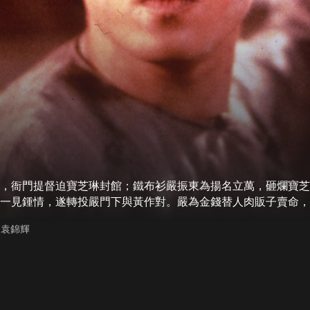
，衙門提督迫寶芝琳封館；鐵布衫嚴振東為揚名立萬，砸爛寶芝
一見鍾情，遂轉投嚴門下與黃作對。嚴為金錢替人肉販子賣命，
, 袁錦輝