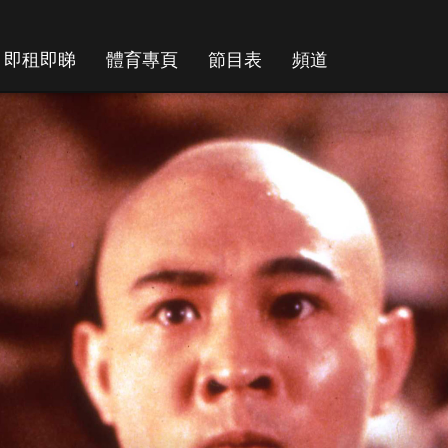
即租即睇
體育專頁
節目表
頻道