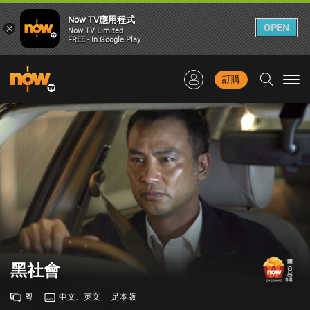
Now TV應用程式
×
OPEN
Now TV Limited
FREE - In Google Play
訂購
Togg
navi
黑社會
粵
中文、英文
足本版