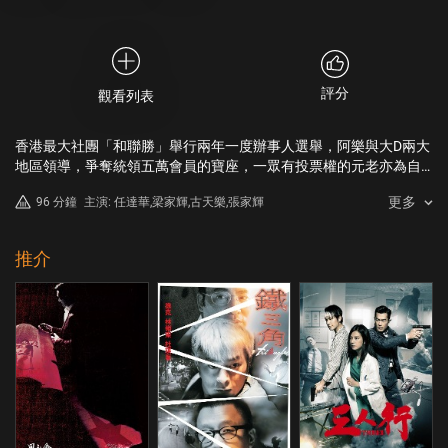
評分
觀看列表
香港最大社團「和聯勝」舉行兩年一度辦事人選舉，阿樂與大D兩大
地區領導，爭奪統領五萬會員的寶座，一眾有投票權的元老亦為自
身利益而明爭暗鬥。阿樂獲選為辦事人，深心不服的大D挑戰幫規，
更多
96 分鐘
主演: 任達華,梁家輝,古天樂,張家輝
他要搶奪最高權力象徵的龍頭棍，組織新社團。五名小頭目牽連其
中，為爭奪龍頭棍展開連番內鬥。
推介