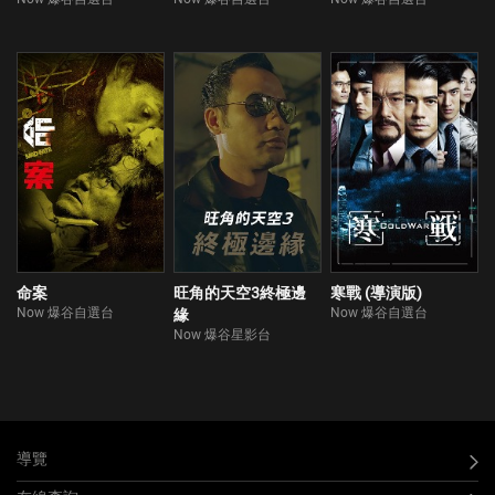
命案
旺角的天空3終極邊
寒戰 (導演版)
Now 爆谷自選台
Now 爆谷自選台
緣
Now 爆谷星影台
導覽