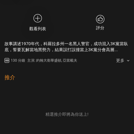
評分
觀看列表
故事講述1970年代，科羅拉多州一名黑人警官，成功混入3K黨當臥
底，誓要瓦解當地黑勢力，結果誤打誤撞當上3K黨分會高層...
更多
130 分鐘
主演: 約翰大衛華盛頓, 亞當載夫
推介
精選推介即將為你送上!