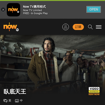
Now TV應用程式
×
OPEN
Now TV Limited
FREE - In Google Play
訂購
Togg
navi
臥底天王
英
中