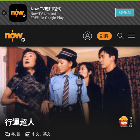
Now TV應用程式
×
OPEN
Now TV Limited
FREE - In Google Play
訂購
Togg
navi
行運超人
粵, 普
中文、英文