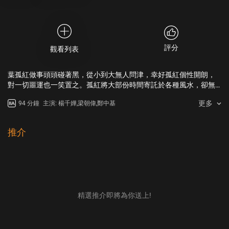
評分
觀看列表
葉孤紅做事頭頭碰著黑，從小到大無人問津，幸好孤紅個性開朗，
對一切噩運也一笑置之。孤紅將大部份時間寄託於各種風水，卻無
助於自己的霉運。在命運驅使上，孤紅遇上著名風水術數家賴料
更多
94 分鐘
主演: 楊千嬅,梁朝偉,鄭中基
布，而這段姻綠還可化解孤紅一直以來厄運，豈料橫裡殺出另一個
堪輿高手斷蟹從中作梗…
推介
精選推介即將為你送上!