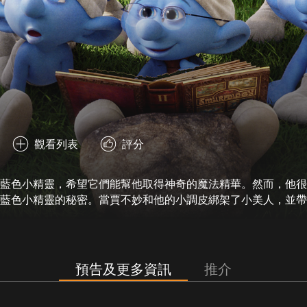
觀看列表
評分
藍色小精靈，希望它們能幫他取得神奇的魔法精華。然而，他很
藍色小精靈的秘密。當賈不妙和他的小調皮綁架了小美人，並帶
和葛蕾絲重聚才能拯救她了！
預告及更多資訊
推介