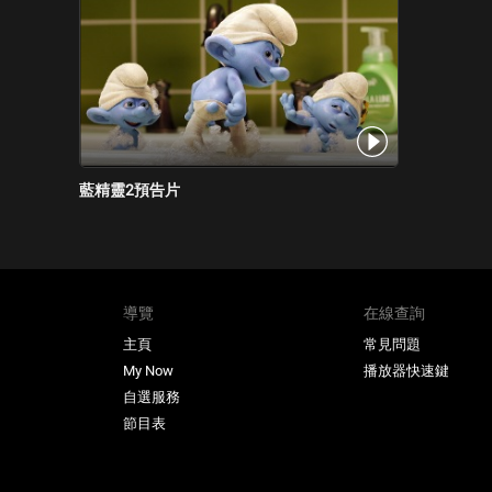
藍精靈2預告片
導覽
在線查詢
主頁
常見問題
My Now
播放器快速鍵
自選服務
節目表