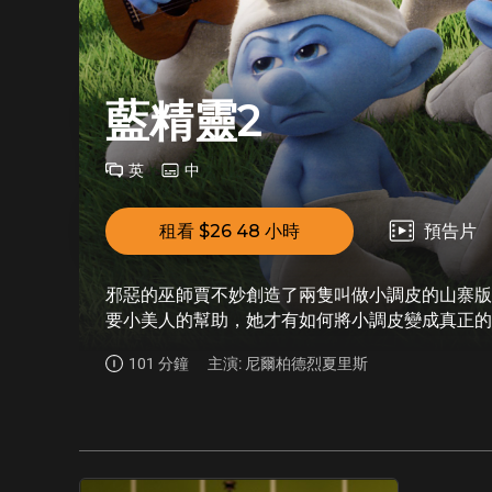
藍精靈2
英
中
租看 $26 48 小時
預告片
邪惡的巫師賈不妙創造了兩隻叫做小調皮的山寨版
要小美人的幫助，她才有如何將小調皮變成真正的
等著老爹和小笨蛋一行人與它們的人類朋友派翠克
101 分鐘
主演: 尼爾柏德烈夏里斯