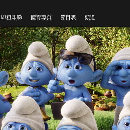
即租即睇
體育專頁
節目表
頻道