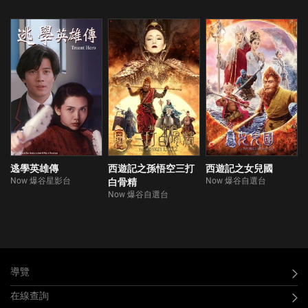
逃學英雄傳
西遊記之孫悟空三打
西遊記之女兒國
Now 爆谷星影台
Now 爆谷自選台
白骨精
Now 爆谷自選台
導覽
在線查詢