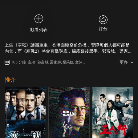
評分
觀看列表
上集《寒戰》謎團重重，香港面臨空前危機，警隊每個人都可能是
內鬼，而《寒戰2》將會直擊謎底，揭露幕後黑手。郭富城、梁家
輝、周潤發三大影帝演技交鋒，戲焰逼人；加上楊采妮、文詠珊等
更多
105 分鐘
主演: 郭富城, 梁家輝, 楊采妮, 文詠
氣質女演員，還有彭于晏、李治廷，楊祐寧等新生代型男隆重加
珊, 周潤發, 張國柱
盟，打造香港最強戲勢陣容。
推介