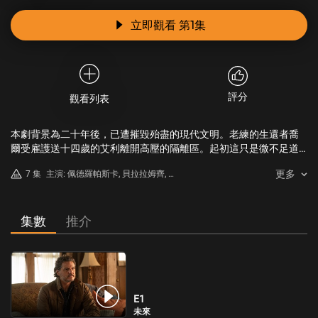
立即觀看 第1集
評分
觀看列表
本劇背景為二十年後，已遭摧毀殆盡的現代文明。老練的生還者喬
爾受雇護送十四歲的艾利離開高壓的隔離區。起初這只是微不足道
的差事，不久後卻變成令人悲痛的殘酷旅程。兩人橫越美國途中，
更多
7 集
主演: 佩德羅帕斯卡, 貝拉拉姆齊, 蓋
必須互相扶持求生。
布瑞盧納, 安娜托芙, 妮可帕克, 莫瑞
巴雷特, 尼克奧弗曼, 梅蘭妮萊恩斯
基, 絲彤瑞德, 梅爾丹德里奇, 拉瑪爾
集數
推介
傑森, 山姆謝普
E1
未來