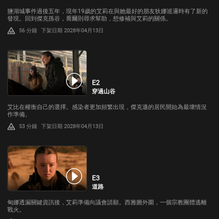
鹽湖城事件過後五年，現年19歲的艾莉在與她最好的朋友狄娜巡邏時有了新的
發現。回到傑克孫谷，喬爾則尋求幫助，想修補與艾莉的關係。
56 分鐘
下架日期 2028年04月13日
E2
穿過山谷
艾比在權衡自己的選擇。感染者更加頻繁出現，傑克遜的居民開始為最壞情況
作準備。
53 分鐘
下架日期 2028年04月13日
E3
道路
甸娜透漏關鍵資訊後，艾莉準備向議會請願。西雅圖外圍，一個宗教團體逃離
戰火。