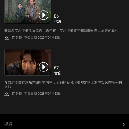
E6
代價
喬爾為艾莉準備生日驚喜。數年後，艾莉準備質問喬爾關於自己過去的真相。
57 分鐘
下架日期 2028年04月13日
E7
會合
在西雅圖敵對派系之間的激戰中，艾莉的新發現引領她踏上通往毀滅性衝突的
道路。
47 分鐘
下架日期 2028年04月13日
導覽