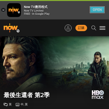
Now TV應用程式
×
OPEN
Now TV Limited
FREE - In Google Play
訂購
Togg
navi
最後生還者 第2季
英
中, 英