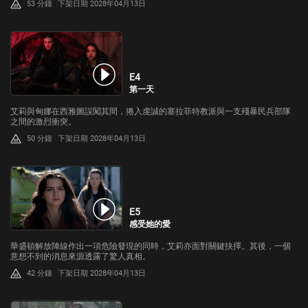
53 分鐘
下架日期 2028年04月13日
E4
第一天
艾莉與甸娜在西雅圖誤闖其間，捲入虔誠的塞拉菲特教派與一支殘暴民兵部隊
之間的激烈衝突。
50 分鐘
下架日期 2028年04月13日
E5
感受她的愛
華盛頓解放陣線作出一項危險發現的同時，艾莉亦面對關鍵抉擇。其後，一個
意想不到的消息來源透露了驚人真相。
42 分鐘
下架日期 2028年04月13日