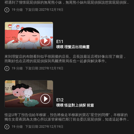
裡遇到了憧憬屁屁偵探的無尾熊小妹，無尾熊小妹向屁屁偵探說想當屁屁偵探
的助手；而布朗怕被搶走助手位置感到非常焦慮。而就在那時咖啡店的店長卻
19 分鐘
下架日期 2027年12月19日
失蹤了，布朗跟無尾熊小妹2人…
E11
噗噗 理髮店出現幽靈
來到理髮店的布朗看到似乎很困擾的店長。店長說最近店裡好像出現了幽靈，
而剛好也在店裡的屁屁偵探與馬爾濟斯局長也一起參與解決事件。
19 分鐘
下架日期 2027年12月19日
E12
噗噗 怪盜對上偵探 前篇
怪盜U寄了預告信給羊柳家，預告將偷走羊柳家的寶石"星空的閃爍"，羊柳家的
獨生女星夜因為太擔心所以派管家楊巴斯汀前去委託屁屁偵探，知道這起事件
與怪盜U有關的屁屁偵探會接受委託嗎?
19 分鐘
下架日期 2027年12月19日