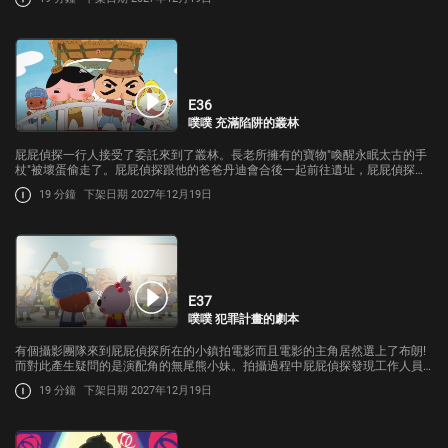
E36
噗噗 充滿陷阱的叢林
屁屁偵探一行人接受了委託來到了叢林。長老所擁有的寶物"喚醒永眠太古的手
杖"被壞蛋偷走了。屁屁偵探跟他的爸爸丹迪會合後一起前往遺址，屁屁偵探究
竟能不能從壞蛋手中奪回手杖並保護遺址內的寶物呢…
19 分鐘
下架日期 2027年12月19日
E37
噗噗 犯罪計畫的劇本
有個攝影團隊來到屁屁偵探所在的小鎮拍電影而且電影的主角居然選上了布朗!
而對此產生疑問的是演配角的無尾熊小妹。拍攝過程中屁屁偵探發現工作人員
的舉動非常可疑，這場電影的拍攝背後其實有著不得了的犯罪計畫…
19 分鐘
下架日期 2027年12月19日