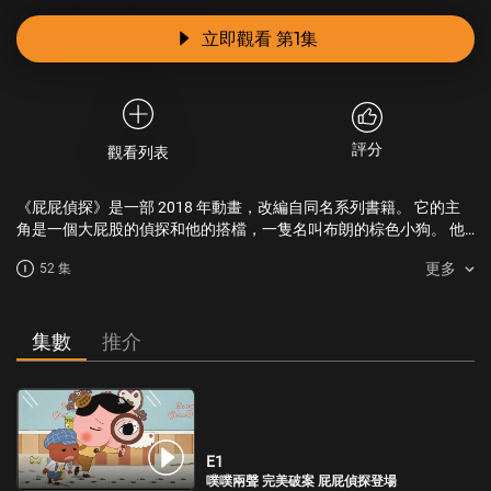
立即觀看 第1集
評分
觀看列表
《屁屁偵探》是一部 2018 年動畫，改編自同名系列書籍。 它的主
角是一個大屁股的偵探和他的搭檔，一隻名叫布朗的棕色小狗。 他
們共同解開謎團，並剷除罪犯。
更多
52 集
集數
推介
E1
噗噗兩聲 完美破案 屁屁偵探登場