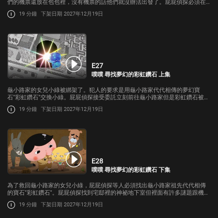
們的機票還放在包包裡，沒有機票的話他們就沒辦法出發了。屁屁偵探必須在
飛機起飛前用包包裡的物品當線索找出原本的主人並換回太郎他們的包包…
19 分鐘
下架日期 2027年12月19日
E27
噗噗 尋找夢幻的彩虹鑽石 上集
龜小路家的女兒小綠被綁架了。犯人的要求是用龜小路家代代相傳的夢幻寶
石"彩虹鑽石"交換小綠。屁屁偵探接受委託立刻前往龜小路家但是彩虹鑽石被祖
先們藏在宅邸的某處沒有任何人知道它的所在之處，唯一的線索是一個卷軸…
19 分鐘
下架日期 2027年12月19日
E28
噗噗 尋找夢幻的彩虹鑽石 下集
為了救回龜小路家的女兒小綠，屁屁偵探等人必須找出龜小路家祖先代代相傳
的寶石"彩虹鑽石"。屁屁偵探找到宅邸裡的神祕地下室但裡面有許多謎題跟機
關，究竟屁屁偵探能不能成功找到彩虹鑽石呢?而綁架小綠的犯人又是誰呢?
19 分鐘
下架日期 2027年12月19日