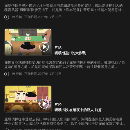
屁屁偵探事務所接到了汪汪警察局的馬爾濟斯局長的電話，據說是逮捕犯人的
秘密武器"胡椒球"開發完成了。於是馬上派布朗前往警察局；但是布朗卻意外被
捲入了意外當中…
19 分鐘
下架日期 2027年12月19日
E18
噗噗 怪盜U的大作戰
在世界各地追捕怪盜U的垂耳調查官來到了屁屁偵探所在的小鎮。據說找到了怪
盜U的藏身之處，於是屁屁偵探跟布朗以及警察們馬上前往那個藏身之處…
19 分鐘
下架日期 2027年12月19日
E19
噗噗 消失在暗夜中的巨人 前篇
屁屁偵探從幸運貓店長口中得知巨人出現的傳聞。詢問過遇到巨人的受害者豚
子小姐知道巨人出現並把寶石戒指搶走了。為了小鎮的和平屁屁偵探決定要抓
到巨人…