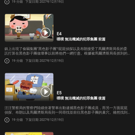
19 分鐘
下架日期 2027年12月19日
E4
噗噗 無法殲滅的犯罪集團 前篇
鎮上出現了偷竊集團"黑色影子團"!屁屁偵探以及布朗接受了馬爾濟斯局長的委
託打算在黑色影子團做壞事以前將他們一網打盡。根據被馬爾濟斯局長抓到的
蜥蜴唄的情報屁屁偵探也做了很多精彩的推理。
19 分鐘
下架日期 2027年12月19日
E5
噗噗 無法殲滅的犯罪集團 後篇
汪汪警察局的警察們陸續坐著警車出動逮捕黑色影子團成員，而另一方面屁屁
偵探、布朗以及馬爾濟斯局長則一同尋找並前往黑色影子團的巢穴。雖然找到
了巢穴但也同時遭遇了天大的危機，屁屁偵探將與黑色影子團首領展開對決!!
19 分鐘
下架日期 2027年12月19日