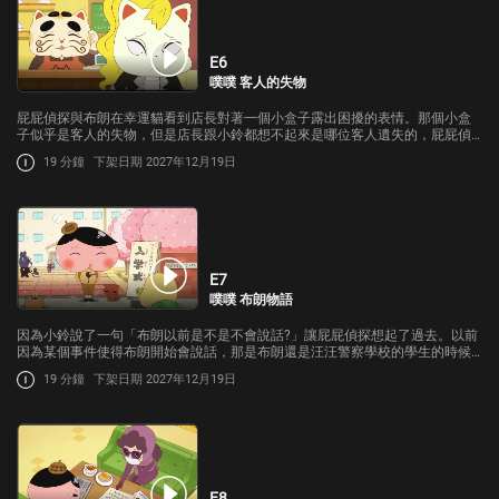
E6
噗噗 客人的失物
屁屁偵探與布朗在幸運貓看到店長對著一個小盒子露出困擾的表情。那個小盒
子似乎是客人的失物，但是店長跟小鈴都想不起來是哪位客人遺失的，屁屁偵
探根據客人的位子、桌子上的餐具還有用過的杯子做了推理。
19 分鐘
下架日期 2027年12月19日
E7
噗噗 布朗物語
因為小鈴說了一句「布朗以前是不是不會說話?」讓屁屁偵探想起了過去。以前
因為某個事件使得布朗開始會說話，那是布朗還是汪汪警察學校的學生的時候…
19 分鐘
下架日期 2027年12月19日
E8