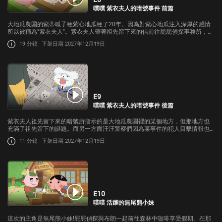
噗噗 紫衣夫人的暗號事件 前篇
大地瓜農園的紫蒂呱子種紫心地瓜種了20年。因為對紫心地瓜注入深厚的感情
所以被稱為"紫衣夫人"。紫衣夫人帶著祖先留下來的信前往屁屁偵探事務所，信
上寫著看不懂的暗號只好拜託屁屁偵探解讀…
19 分鐘
下架日期 2027年12月19日
E9
噗噗 紫衣夫人的暗號事件 後篇
紫衣夫人祖先留下來的暗號所指示的是大地瓜農園裡的某個地方，但那地方也
充滿了祖先留下的謎題。而另一方面汪汪警察們因為某事件的犯人目擊情報也
出動了。紫衣夫人的祖先留下的寶藏到底是什麼呢?
11 分鐘
下架日期 2027年12月19日
E10
噗噗 活躍的無尾熊小妹
這次的主角是無尾熊小妹!屁屁偵探與布朗一起前往森林中咖啡享受假期。在那