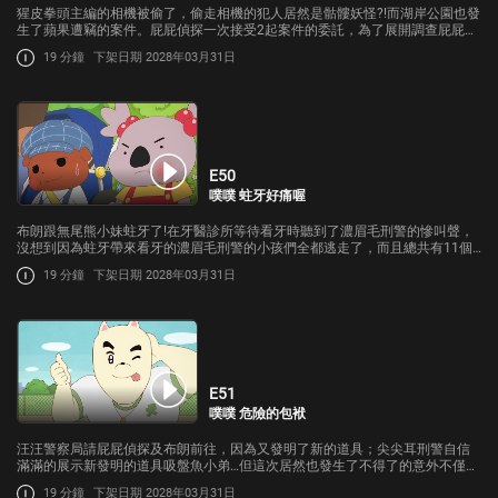
猩皮拳頭主編的相機被偷了，偷走相機的犯人居然是骷髏妖怪?!而湖岸公園也發
生了蘋果遭竊的案件。屁屁偵探一次接受2起案件的委託，為了展開調查屁屁偵
探等人前往湖岸公園；在公園玩棒球的小朋友們說他們看到了骷髏妖怪?!2起案
19 分鐘
下架日期 2028年03月31日
件的真相到底是什麼呢
E50
噗噗 蛀牙好痛喔
布朗跟無尾熊小妹蛀牙了!在牙醫診所等待看牙時聽到了濃眉毛刑警的慘叫聲，
沒想到因為蛀牙帶來看牙的濃眉毛刑警的小孩們全都逃走了，而且總共有11個
小孩!?布朗與無尾熊小妹為了找回孩子們並帶去看牙醫一起上街展開搜尋!
19 分鐘
下架日期 2028年03月31日
E51
噗噗 危險的包袱
汪汪警察局請屁屁偵探及布朗前往，因為又發明了新的道具；尖尖耳刑警自信
滿滿的展示新發明的道具吸盤魚小弟…但這次居然也發生了不得了的意外不僅如
此布朗還會遭遇危險?!屁屁偵探能夠解除這次的危機嗎?
19 分鐘
下架日期 2028年03月31日