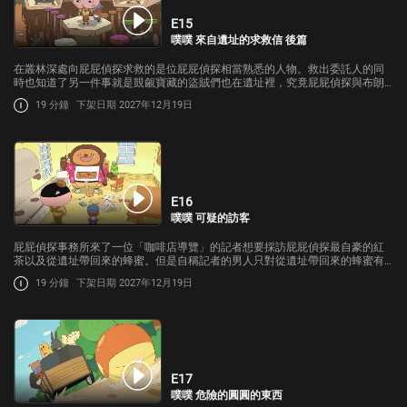
E15
噗噗 來自遺址的求救信 後篇
在叢林深處向屁屁偵探求救的是位屁屁偵探相當熟悉的人物。救出委託人的同
時也知道了另一件事就是覬覦寶藏的盜賊們也在遺址裡，究竟屁屁偵探與布朗
能不能解開遺址的謎題知道真相呢?
19 分鐘
下架日期 2027年12月19日
E16
噗噗 可疑的訪客
屁屁偵探事務所來了一位「咖啡店導覽」的記者想要採訪屁屁偵探最自豪的紅
茶以及從遺址帶回來的蜂蜜。但是自稱記者的男人只對從遺址帶回來的蜂蜜有
興趣令屁屁偵探覺得非常可疑。
19 分鐘
下架日期 2027年12月19日
E17
噗噗 危險的圓圓的東西