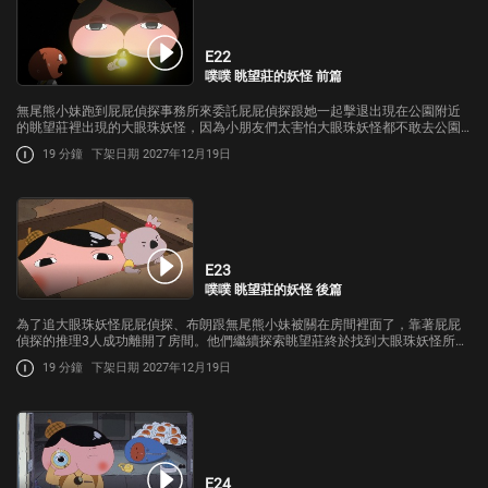
E22
噗噗 眺望莊的妖怪 前篇
無尾熊小妹跑到屁屁偵探事務所來委託屁屁偵探跟她一起擊退出現在公園附近
的眺望莊裡出現的大眼珠妖怪，因為小朋友們太害怕大眼珠妖怪都不敢去公園
玩了。
19 分鐘
下架日期 2027年12月19日
E23
噗噗 眺望莊的妖怪 後篇
為了追大眼珠妖怪屁屁偵探、布朗跟無尾熊小妹被關在房間裡面了，靠著屁屁
偵探的推理3人成功離開了房間。他們繼續探索眺望莊終於找到大眼珠妖怪所在
的房間發現了妖怪的真面目但是…
19 分鐘
下架日期 2027年12月19日
E24