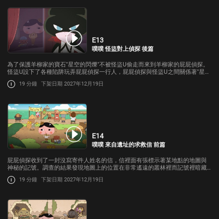
E13
噗噗 怪盜對上偵探 後篇
為了保護羊柳家的寶石"星空的閃爍"不被怪盜U偷走而來到羊柳家的屁屁偵探。
怪盜U設下了各種陷阱玩弄屁屁偵探一行人，屁屁偵探與怪盜U之間關係著"星空
的閃爍"的對決將會如何呢?
19 分鐘
下架日期 2027年12月19日
E14
噗噗 來自遺址的求救信 前篇
屁屁偵探收到了一封沒寫寄件人姓名的信，信裡面有張標示著某地點的地圖與
神秘的記號。調查的結果發現地圖上的位置在非常遙遠的叢林裡而記號裡暗藏
著訊息，到底寄件人是誰呢?屁屁偵探與布朗將前往叢林調查。
19 分鐘
下架日期 2027年12月19日