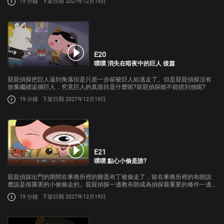
19 分鐘
下架日期 2027年12月19日
E20
噗噗 消失在暗夜中的巨人 後篇
屁屁偵探把巨人逼到角落但是只差一步卻被巨人給逃走了。但是屁屁偵探沒有
放棄繼續追捕巨人，究竟巨人的真面目是什麼呢?屁屁偵探能不能抓到他呢?
19 分鐘
下架日期 2027年12月19日
E21
噗噗 點心小偷是誰?
屁屁偵探出門的期間在事務所裡的雞蛋布丁被偷走了，留在事務所裡的布朗說
應該是很厲害的小偷偷走的。屁屁偵探一邊教布朗成為偵探最重要的條件一邊
推理犯人是誰…
19 分鐘
下架日期 2027年12月19日