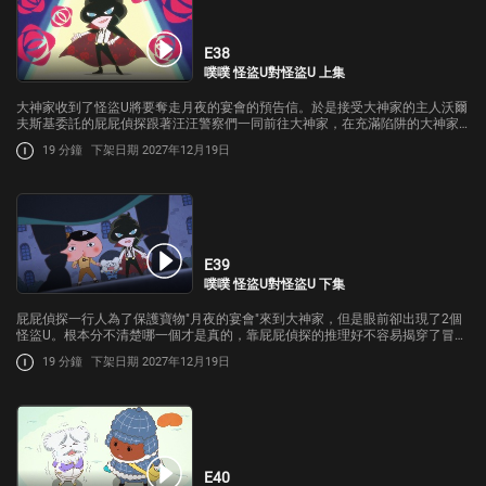
E38
噗噗 怪盜U對怪盜U 上集
大神家收到了怪盜U將要奪走月夜的宴會的預告信。於是接受大神家的主人沃爾
夫斯基委託的屁屁偵探跟著汪汪警察們一同前往大神家，在充滿陷阱的大神家
好不容易到了寶藏所在地但是怪盜U卻突然出現在眾人眼前…
19 分鐘
下架日期 2027年12月19日
E39
噗噗 怪盜U對怪盜U 下集
屁屁偵探一行人為了保護寶物"月夜的宴會"來到大神家，但是眼前卻出現了2個
怪盜U。根本分不清楚哪一個才是真的，靠屁屁偵探的推理好不容易揭穿了冒牌
貨；但被逼到絕境的冒牌貨居然挾持布朗當人質，究竟屁屁偵探能不能救下布
19 分鐘
下架日期 2027年12月19日
朗並且保護"月夜的宴會"…
E40