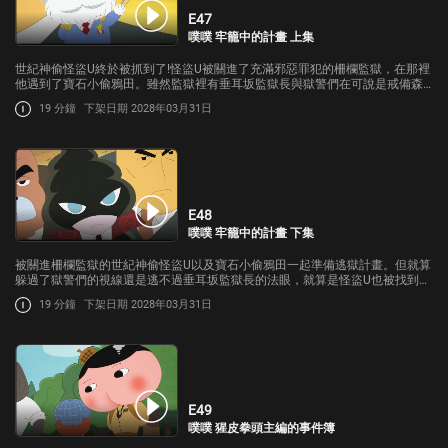
E47
噗噗 牢籠中的計畫 上集
世紀神偷怪盜U終於被抓到了!怪盜U被關進了充滿邪惡罪犯的柵欄監獄，在那裡
他遇到了寶石小偷鴉田。雖然監獄裡有垂耳坂監獄長與獄警們在可說是戒備森
嚴，但怪盜U還是想到了神祕的計畫準備逃獄…
19 分鐘
下架日期 2028年03月31日
E48
噗噗 牢籠中的計畫 下集
被關進柵欄監獄的世紀神偷怪盜U以及寶石小偷鴉田一起準備逃獄計畫。但就算
躲過了獄警們的視線還是逃不過垂耳坂監獄長的法眼，就算是怪盜U也被找到
了，究竟怪盜U等人的命運會如何呢?
19 分鐘
下架日期 2028年03月31日
E49
噗噗 猩皮拳頭主編的事件簿