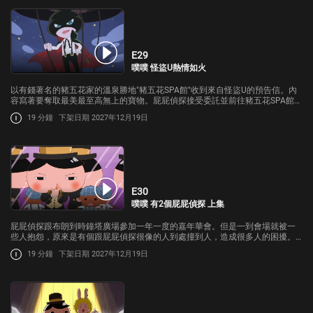
E29
噗噗 怪盜U熱情如火
以有錢著名的豬五花家的溫泉勝地"豬五花SPA館"收到來自怪盜U的預告信。內
容寫著要奪取最美最至高無上的寶物。屁屁偵探接受委託並前往豬五花SPA館所
在的溫泉街，但那裡發生了別的問題就是溫泉都出不來，於是屁屁偵探開始著
19 分鐘
下架日期 2027年12月19日
手調查。
E30
噗噗 有2個屁屁偵探 上集
屁屁偵探跟布朗到時鐘塔廣場參加一年一度的嘉年華會。但是一到會場就被一
些人抱怨，原來是有個跟屁屁偵探很像的人到處撞到人，造成很多人的困擾。
於是屁屁偵探接受了尋找跟他很像的人的委託。
19 分鐘
下架日期 2027年12月19日