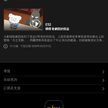
E52
噗噗 歌劇院的怪盜
大劇場歌劇院收到了怪盜U寄來的預告信。上面寫著將前來奪取會用在舞台上的
寶物「月之耳飾」。馬爾濟斯局長提出了中止演出的建議，但卻被飾演女主角
的演員兔百合小姐駁回；屁屁偵探能夠保護寶物並讓劇順利演出嗎?
19 分鐘
下架日期 2028年03月31日
導覽
在線查詢
訂購及支援