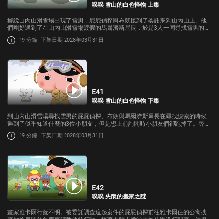
噗噗 雪山的白色怪物 上集
據說山內山滑雪場出現了雪男，屁屁偵探與布朗接到了委託來到山內山上。他
們剛好遇到了在山內山滑雪場渡假的馬爾濟斯局長，於是3人一同尋找雪男的線
索。
19 分鐘
下架日期 2028年03月31日
E41
噗噗 雪山的白色怪物 下集
到山內山滑雪場尋找雪男的屁屁偵探、布朗與馬爾濟斯局長在尋找線索的時候
遇到了似乎知道什麼的3位小朋友，但是想上前詢問時小朋友們卻跑掉了。尋找
小朋友們的時候雪越下越大…究竟屁屁偵探能不能找到雪男呢?
19 分鐘
下架日期 2028年03月31日
E42
噗噗 失蹤的畫家之謎
畫家雅卡爾行蹤不明。被委託調查這起案件的屁屁偵探前往雅卡爾住的公寓搜