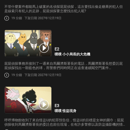
不管什麼案件都能馬上破案的名偵探屁屁偵探，這次要找出偷走糖果的犯人但
是線索只有犯人的足跡，屁屁偵探要怎麼找出犯人呢?
19 分鐘
下架日期 2027年12月19日
E2
噗噗 小小局長的大危機
屁屁偵探事務所接到了一通來自馬爾濟斯署長的電話，馬爾濟斯署長想委託屁
屁偵探找出一顆藍色的球，而警察們同時間正在追查連續闖空門案件…
19 分鐘
下架日期 2027年12月19日
E3
噗噗 怪盜現身
呼呼博物館收到了來自怪盜U的犯罪預告信，怪盜U的目標是女神的圍巾；屁屁
偵探收到馬爾濟斯署長的委託也前往現場，在有許多警察以及防盜攝影機的情
況下應該非常安全但是卻…