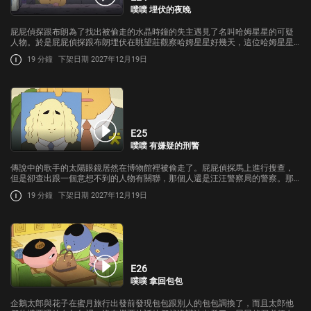
噗噗 埋伏的夜晚
屁屁偵探跟布朗為了找出被偷走的水晶時鐘的失主遇見了名叫哈姆星星的可疑
人物。於是屁屁偵探跟布朗埋伏在眺望莊觀察哈姆星星好幾天，這位哈姆星星
究竟是什麼人呢?
19 分鐘
下架日期 2027年12月19日
E25
噗噗 有嫌疑的刑警
傳說中的歌手的太陽眼鏡居然在博物館裡被偷走了。屁屁偵探馬上進行搜查，
但是卻查出跟一個意想不到的人物有關聯，那個人還是汪汪警察局的警察。那
位警察已經一個星期沒出現在警察局也沒有回家。
19 分鐘
下架日期 2027年12月19日
E26
噗噗 拿回包包
企鵝太郎與花子在蜜月旅行出發前發現包包跟別人的包包調換了，而且太郎他