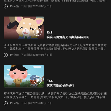
查他的房間並向房東請教他的行蹤。接著去雅卡爾常去的公園進行調查，結果
問到雅卡爾失蹤之前曾經跟一位可疑的男性對話過。那位男性到底是誰呢?
19 分鐘
下架日期 2028年03月31日
E43
噗噗 馬爾濟斯局長與吉娃娃局長
汪汪警察局的馬爾濟斯局長與名犬警察局的吉娃娃局長2人是學生時期的競爭對
手，就算都當上了局長還是持續這樣的關係，沒想到2人居然剛好前往同一間餐
廳還發生了案件；到底哪一位局長可以率先破案呢?
19 分鐘
下架日期 2028年03月31日
E44
噗噗 布朗的偵探修行
布朗成為偵探了!?在公園遊玩的小朋友們為了尋找玩捉迷藏失蹤的無尾熊小妹來
到屁屁偵探事務所；而屁屁偵探把這個重責大任託付給布朗。接受委託的布朗
到無尾熊小妹失蹤的公園尋找線索，在屁屁偵探的幫助下布朗能夠順利破案嗎?
19 分鐘
下架日期 2028年03月31日