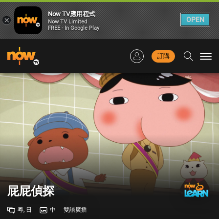
Now TV應用程式
×
OPEN
Now TV Limited
FREE - In Google Play
訂購
Togg
navi
屁屁偵探
粵, 日
中
雙語廣播