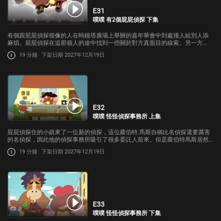
E31
噗噗 有2個屁屁偵探 下集
有個跟屁屁偵探很像的人在時鐘塔廣場上舉辦的嘉年華會中到處撞人給別人添
麻煩。屁屁偵探在追那個人的途中找到一些關於對方真面目的線索。另一方
面，跟屁屁偵探走散的布朗遇到了一位名叫莉莉的女孩並決定幫她找回遺失的
19 分鐘
下架日期 2027年12月19日
蝴蝶結。
E32
噗噗 怪怪偵探事務所 上集
屁屁偵探住的小鎮來了一位新的偵探，這位蘿伯特.馬斯自稱比名偵探還要厲害
的名偵探，因此他的偵探事務所吸引了很多委託人前來。但是蘿伯特馬斯居然
對屁屁偵探下了戰帖…他到底是何方神聖呢?
19 分鐘
下架日期 2027年12月19日
E33
噗噗 怪怪偵探事務所 下集