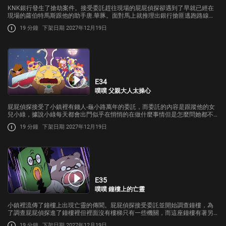
KNK銀行發生了搶劫案件。接受委託趕往現場的屁屁偵探卻遇到了早就已經在
現場的蘿伯特馬斯跟他的助手唐.華豚。面對馬上就推理出銀行搶匪逃跑路線的
馬斯，屁屁偵探會再度輸給他嗎?
19 分鐘
下架日期 2027年12月19日
E34
噗噗 父親大人太操心
屁屁偵探接受了小鎮裡有錢人-龜小路萬年的委託，而委託的內容是跟蹤他的女
兒小綠，據說小綠每天都會出門似乎在悄悄的在做什麼事情但是怎麼問她都不
回答。
19 分鐘
下架日期 2027年12月19日
E35
噗噗 鐘樓上的亡靈
小鎮裡流傳了鐘樓上出現亡靈的傳聞。屁屁偵探接受委託並開始調查鐘樓，為
了調查屁屁偵探進了鐘樓裡但裡面沒有樓梯只有一些機關，而這座鐘樓有著另
外一個傳聞就是裡面藏著寶藏…究竟真相到底是什麼呢?
19 分鐘
下架日期 2027年12月19日