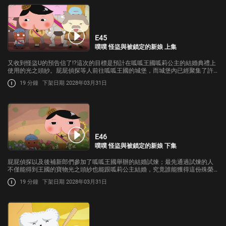
E45
噗噗 怪盜與被鎖定的新娘 上集
又收到怪盜U的預告信了!?這次的目標是預計在呱呱王國呱莉公主的結婚典禮上
使用的光之頭紗。屁屁偵探等人前往呱呱王國的城堡，而城堡內已經聚集了許
多想要參加試煉的後補新郎。怪盜U一定變裝藏在其中，於是屁屁偵探與布朗也
19 分鐘
下架日期 2028年03月31日
一起加入了後補新郎的行列
E46
噗噗 怪盜與被鎖定的新娘 下集
屁屁偵探以及後補新郎們參加了呱呱王國舉辦的結婚試煉；最先通過試煉的人
不僅能得到王國的寶物光之頭紗也能跟呱莉公主結婚，究竟誰能獲得這份殊榮
呢?而盯上光之頭紗的怪盜U到底藏在哪裡?
19 分鐘
下架日期 2028年03月31日