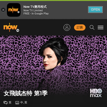
Now TV應用程式
×
OPEN
Now TV Limited
FREE - In Google Play
訂購
Togg
navi
女飛賊杰特 第1季
英
中, 英