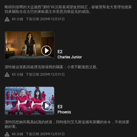
剛得到假釋的大盜黛西"潔特"科沃斯基渴望改邪歸正，卻被黑幫老大查理包德萊
找來竊取住在古巴的東歐霸主米里恩貝斯提克的戒指。
60 分鐘
下架日期 2029年12月31日
E2
Charles Junior
潔特被迫策劃高級撲克賭場裡的竊案；小查不斷激怒父親。
60 分鐘
下架日期 2029年12月31日
E3
Phoenix
潔特回想她和鳳凰結識的經過，同時接到艾凡斯追捕布萊爾的命令，不然就要
她好看。
60 分鐘
下架日期 2029年12月31日