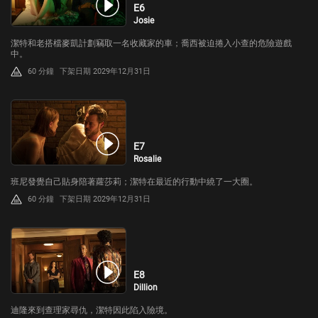
E6
Josie
潔特和老搭檔麥凱計劃竊取一名收藏家的車；喬西被迫捲入小查的危險遊戲
中。
60 分鐘
下架日期 2029年12月31日
E7
Rosalie
班尼發覺自己貼身陪著蘿莎莉；潔特在最近的行動中繞了一大圈。
60 分鐘
下架日期 2029年12月31日
E8
Dillion
迪隆來到查理家尋仇，潔特因此陷入險境。