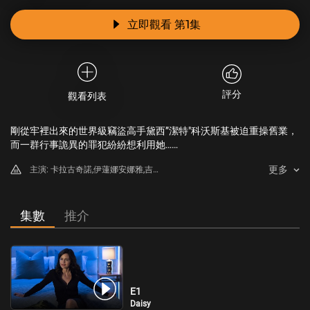
立即觀看 第1集
評分
觀看列表
剛從牢裡出來的世界級竊盜高手黛西”潔特"科沃斯基被迫重操舊業，
而一群行事詭異的罪犯紛紛想利用她……
更多
主演: 卡拉古奇諾,伊蓮娜安娜雅,吉
爾貝羅斯,Michael Aronov
集數
推介
E1
Daisy