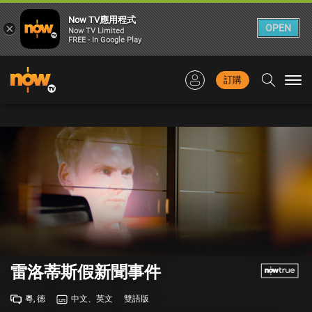
Now TV應用程式
×
OPEN
Now TV Limited
FREE - In Google Play
訂購
Togg
navi
雷洛蒂斯假新聞事件
粵, 德
中文、英文
雙語版