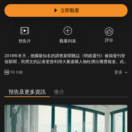
立即觀看
評分
預告片
觀看列表
2018年冬天，德國最知名的調查新聞雜誌《明鏡週刊》被揭發刊登
假新聞，而撰文的記者更曾利用大量虛構人物杜撰出獲獎報道。此
事引發一場巨大的傳媒醜聞，震驚德國上下。這個記者名叫克拉斯
更多
93 分鐘
雷洛蒂斯，而這就是他的故事。
預告及更多資訊
推介