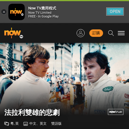
Now TV應用程式
×
OPEN
Now TV Limited
FREE - In Google Play
訂購
Togg
navi
法拉利雙雄的悲劇
粵, 英
中文、英文
雙語版