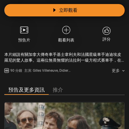
立即觀看
評分
預告片
觀看列表
本片細說有關加拿大傳奇車手基士韋利夫和法國星級車手迪迪埃皮
羅尼的驚人故事。這兩位無畏無懼的法拉利一級方程式賽車手，在
史上一次極具爭議的時刻中，從此缺裂。
更多
90 分鐘
主演: Gilles Villeneuve, Didier
Pironi
預告及更多資訊
推介