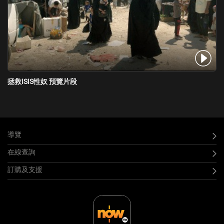
拯救ISIS性奴 預覽片段
導覽
在線查詢
訂購及支援