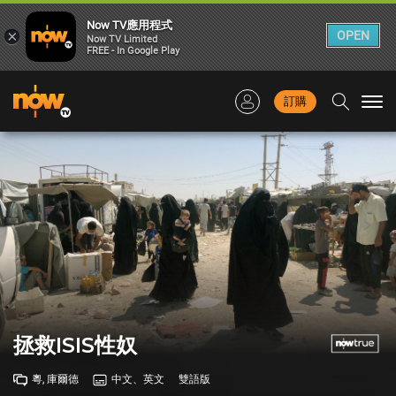
Now TV應用程式
×
OPEN
Now TV Limited
FREE - In Google Play
訂購
Togg
navi
拯救ISIS性奴
粵, 庫爾德
中文、英文
雙語版