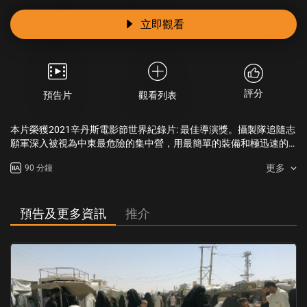
立即觀看
評分
預告片
觀看列表
本片榮獲2021辛丹斯電影節世界紀錄片: 最佳導演獎。攝製隊追隨志
願軍深入被視為中東最危險的集中營，用最簡單的裝備和極迅速的
行動，避開暴力，成功把伊斯蘭國拘禁的雅茲迪族性奴拯救出來。
更多
90 分鐘
預告及更多資訊
推介