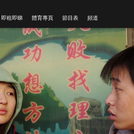
即租即睇
體育專頁
節目表
頻道