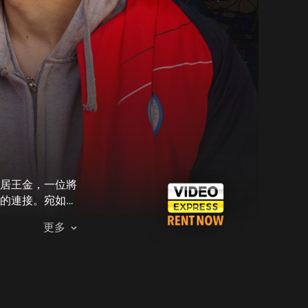
居王金，一位將
的連接。宛如毒
義憤怒的故事
更多
出於某種同情，