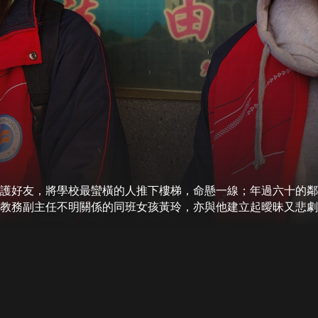
護好友，將學校最蠻橫的人推下樓梯，命懸一線；年過六十的鄰
教務副主任不明關係的同班女孩黃玲，亦與他建立起曖昧又悲劇
市四處佈網，討伐韋布。三位絕望的主角深陷在這個關於虛無主
的流氓于城，也在好友墜樓的陰影裡經歷了傷痛而狼狽的一天。
開往滿洲里的長途車，據說，一隻馬戲團大象在那席地而坐。