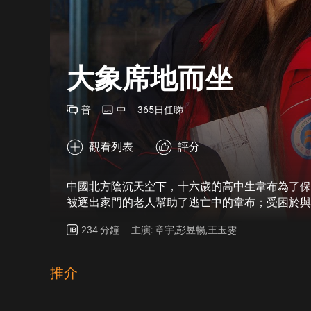
大象席地而坐
普
中
365日任睇
觀看列表
評分
中國北方陰沉天空下，十六歲的高中生韋布為了保
被逐出家門的老人幫助了逃亡中的韋布；受困於與
龍的暴力追討者，冷酷的校方與家長，都在這個城
234 分鐘
主演: 章宇,彭昱暢,王玉雯
中，他們穿梭過荒原，重新面對真實的生活。追討
他雖抓到了韋布，卻又將他放走，三人最終登上了
推介