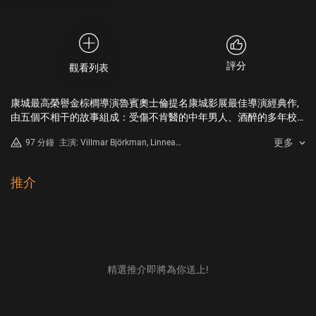
評分
觀看列表
康城最高榮譽金棕櫚導演魯賓奧士倫提名康城影展最佳導演經典作,
由五個不相干的故事組成：受傷不肯醫的中年男人、酒醉的多年校
友、不開車的巴士司機、賣弄性感的兩個少女、滿懷正義感的老師,
更多
97 分鐘
主演: Villmar Björkman, Linnea
共同譜出瑞典社會角落的寫實生活。
Cart-Lamy, Leif Edlund
推介
精選推介即將為你送上!