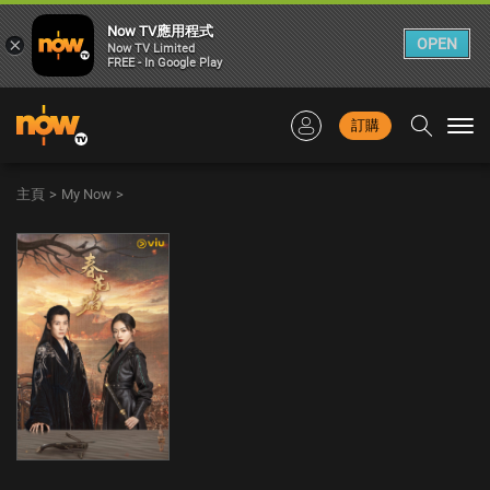
Now TV應用程式
×
OPEN
Now TV Limited
FREE - In Google Play
訂購
Togg
navi
主頁
>
My Now
>