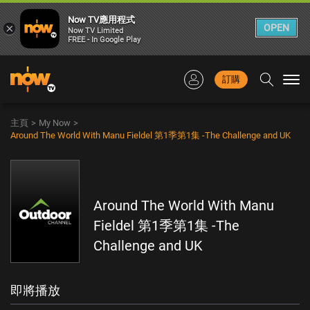
Now TV應用程式
×
OPEN
Now TV Limited
FREE - In Google Play
訂購
Togg
navi
主頁
>
My Now
>
Around The World With Manu Fieldel 第1季第1集 -The Challenge and UK
Around The World With Manu
Fieldel 第1季第1集 -The
Challenge and UK
即將播放