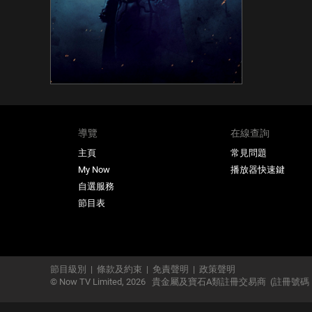
導覽
在線查詢
主頁
常見問題
My Now
播放器快速鍵
自選服務
節目表
節目級別
|
條款及約束
|
免責聲明
|
政策聲明
© Now TV Limited,
2026
貴金屬及寶石A類註冊交易商
(註冊號碼：A-