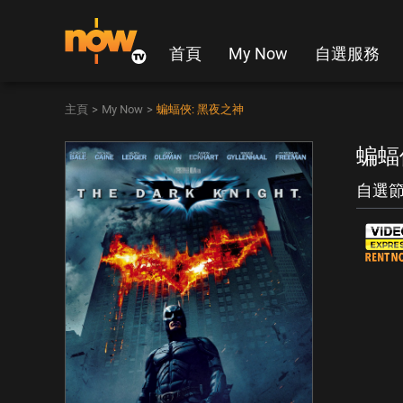
首頁
My Now
自選服務
主頁
>
My Now
>
蝙蝠俠: 黑夜之神
蝙蝠
自選