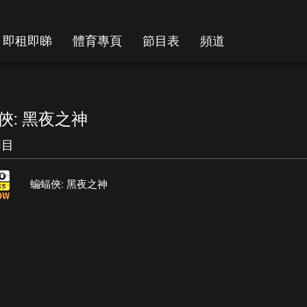
即租即睇
體育專頁
節目表
頻道
俠: 黑夜之神
節目
蝙蝠俠: 黑夜之神